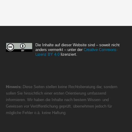
Die Inhalte auf dieser Website sind – soweit nicht
anders vermerkt – unter der
Creative Commons-
Lizenz BY 4.0
lizenziert.
Hinweis:
Diese Seiten stellen keine Rechtsberatung dar, sondern
sollen Sie hinsichtlich einer ersten Orientierung umfassend
informieren. Wir haben die Inhalte nach bestem Wissen- und
Gewissen vor Veröffentlichung geprüft, übernehmen jedoch für
mögliche Fehler o.ä. keine Haftung.