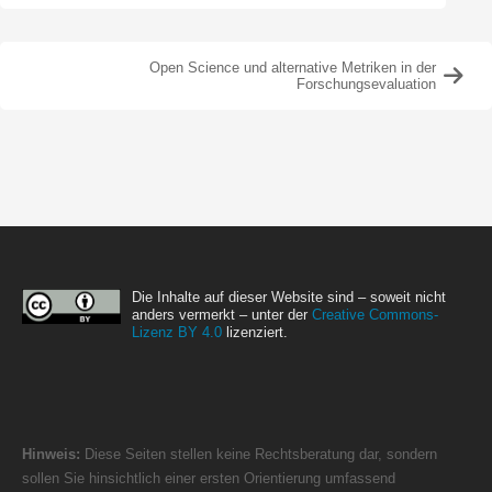
Open Science und alternative Metriken in der
Forschungsevaluation
Die Inhalte auf dieser Website sind – soweit nicht
anders vermerkt – unter der
Creative Commons-
Lizenz BY 4.0
lizenziert.
Hinweis:
Diese Seiten stellen keine Rechtsberatung dar, sondern
sollen Sie hinsichtlich einer ersten Orientierung umfassend