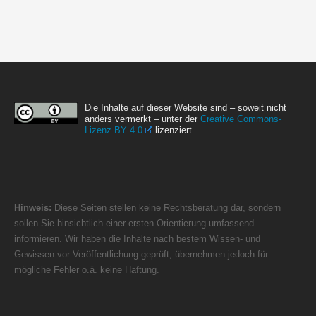
Die Inhalte auf dieser Website sind – soweit nicht
anders vermerkt – unter der
Creative Commons-
Lizenz BY 4.0
lizenziert.
Hinweis:
Diese Seiten stellen keine Rechtsberatung dar, sondern
sollen Sie hinsichtlich einer ersten Orientierung umfassend
informieren. Wir haben die Inhalte nach bestem Wissen- und
Gewissen vor Veröffentlichung geprüft, übernehmen jedoch für
mögliche Fehler o.ä. keine Haftung.