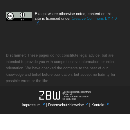
Except where otherwise noted, content on this
site is licensed under
Creative Commons BY 4.0
.
Disclaimer:
These pages do not constitute legal advice, but are
intended to provide you with comprehensive information for initial
orientation. We have checked the contents to the best of our
knowledge and belief before publication, but accept no liability for
possible errors or the like.
|
|
Impressum
Datenschutzhinweise
Kontakt