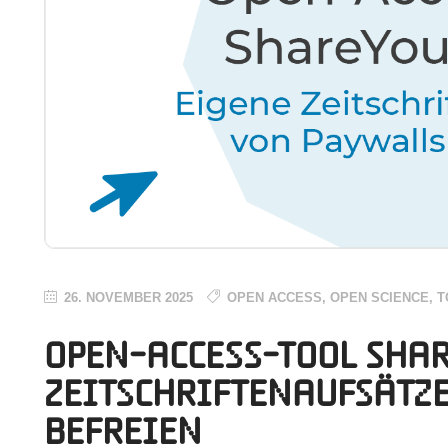
26. NOVEMBER 2025
OPEN ACCESS
,
OPEN SCIENCE
,
T
Open-Access-Tool Shar
Zeitschriftenaufsätz
befreien