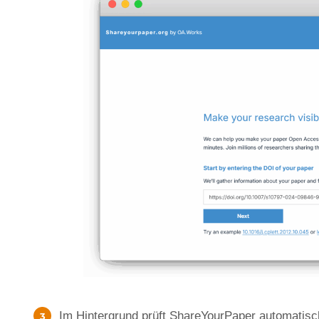
Im Hintergrund prüft ShareYourPaper automatisch