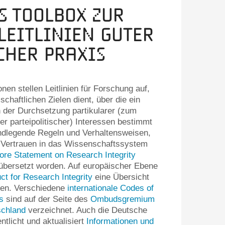
s Toolbox zur
Leitlinien guter
cher Praxis
nen stellen Leitlinien für Forschung auf,
chaftlichen Zielen dient, über die ein
n der Durchsetzung partikularer (zum
er parteipolitischer) Interessen bestimmt
undlegende Regeln und Verhaltensweisen,
s Vertrauen in das Wissenschaftssystem
ore Statement on Research Integrity
bersetzt worden. Auf europäischer Ebene
t for Research Integrity
eine Übersicht
ken. Verschiedene
internationale Codes of
s
sind auf der Seite des
Ombudsgremium
schland
verzeichnet. Auch die Deutsche
tlicht und aktualisiert
Informationen und