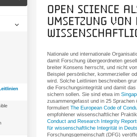
Open Science al
Umsetzung von 
wissenschaftli
Nationale und internationale Organisatio
damit Forschung übergeordneten gesells
breiter Konsens herrscht, und nicht vo
Beispiel persönlicher, kommerzieller od
wird. Solche Leitlinien beschreiben gr
die Forschungsintegrität und damit da
eitlinien
sichern sollen. Sie sind etwa im
Singap
zusammengefasst und in 25 Sprachen ü
ible
formuliert
The European Code of Conduc
empfohlener wissenschaftlicher Prakti
Conduct and Research Integrity Report
n
für wissenschaftliche Integrität in Deut
Forschungsgemeinschaft (DFG) veröffen