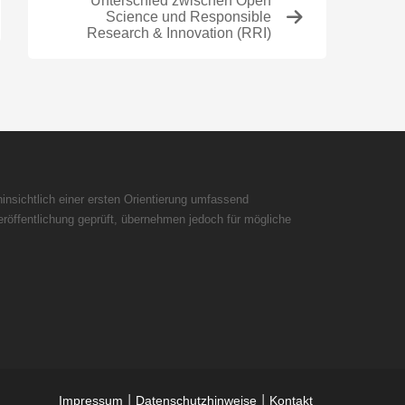
Unterschied zwischen Open
Science und Responsible
Research & Innovation (RRI)
insichtlich einer ersten Orientierung umfassend
röffentlichung geprüft, übernehmen jedoch für mögliche
|
|
Impressum
Datenschutzhinweise
Kontakt