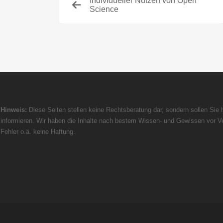
Individueller Nutzen von Open
Science
Hinweis:
Diese Seiten stellen keine Rechtsberatung dar, sondern sollen Sie h
informieren. Wir haben die Inhalte nach bestem Wissen- und Gewissen vor Ve
Fehler o.ä. keine Haftung.