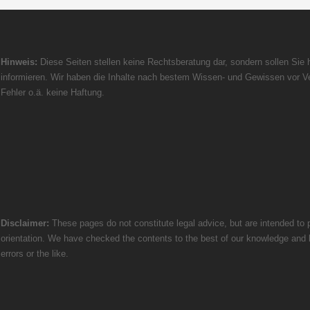
Hinweis:
Diese Seiten stellen keine Rechtsberatung dar, sondern sollen Sie h
informieren. Wir haben die Inhalte nach bestem Wissen- und Gewissen vor Ve
Fehler o.ä. keine Haftung.
Disclaimer:
These pages do not constitute legal advice, but are intended to p
orientation. We have checked the contents to the best of our knowledge and bel
errors or the like.