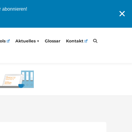
r abonnieren!
✕
ols
Aktuelles
Glossar
Kontakt