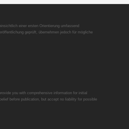
insichtlich einer ersten Orientierung umfassend
röffentlichung geprüft, übernehmen jedoch für mögliche
rovide you with comprehensive information for initial
ief before publication, but accept no liability for possible