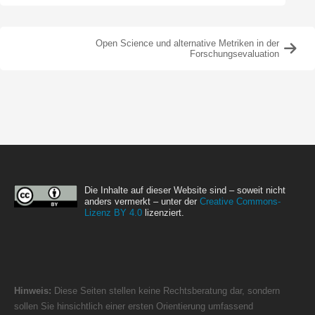
Open Science und alternative Metriken in der
Forschungsevaluation
Die Inhalte auf dieser Website sind – soweit nicht
anders vermerkt – unter der
Creative Commons-
Lizenz BY 4.0
lizenziert.
Hinweis:
Diese Seiten stellen keine Rechtsberatung dar, sondern
sollen Sie hinsichtlich einer ersten Orientierung umfassend