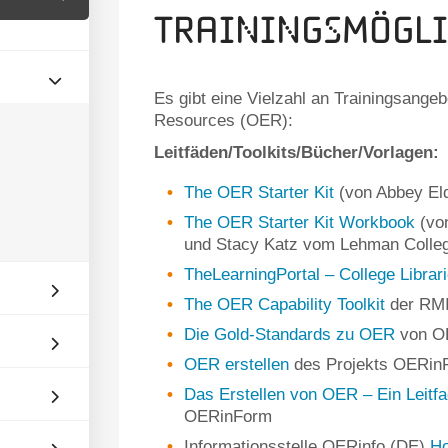
Trainingsmögli
Es gibt eine Vielzahl an Trainingsange
Resources (OER):
Leitfäden/Toolkits/Bücher/Vorlagen:
The OER Starter Kit
(von Abbey Eld
The OER Starter Kit Workbook
(von
und Stacy Katz vom Lehman Colle
TheLearningPortal – College Librar
The OER Capability Toolkit
der RMI
Die Gold-Standards zu OER
von O
OER erstellen
des Projekts OERin
Das Erstellen von OER – Ein Leitf
OERinForm
Informationsstelle OERinfo (DE)
Ho