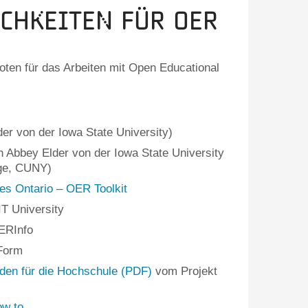
chkeiten für OER
boten für das Arbeiten mit Open Educational
er von der Iowa State University)
 Abbey Elder von der Iowa State University
ge, CUNY)
ies Ontario – OER Toolkit
T University
ERInfo
Form
aden für die Hochschule (PDF)
vom Projekt
w to