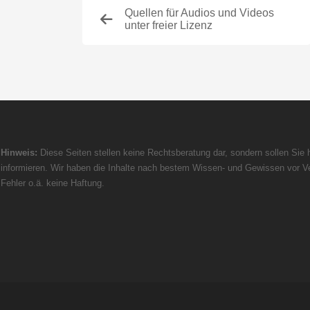
Quellen für Audios und Videos
unter freier Lizenz
Hinweis:
Diese Seiten stellen keine Rechtsberatung dar, sondern sollen Sie h
informieren. Wir haben die Inhalte nach bestem Wissen- und Gewissen vor Ve
Fehler o.ä. keine Haftung.