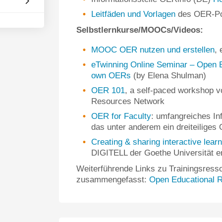
Leitfäden und Vorlagen
des OER-Por
Selbstlernkurse/MOOCs/Videos:
MOOC OER nutzen und erstellen
, 
eTwinning Online Seminar – Open E
own OERs
(by Elena Shulman)
OER 101
, a self-paced workshop 
Resources Network
OER for Faculty
: umfangreiches In
das unter anderem ein dreiteiliges 
Creating & sharing interactive lear
DIGITELL der Goethe Universität en
Weiterführende Links zu Trainingsresso
zusammengefasst:
Open Educational R