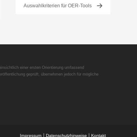
Auswahlkriterien für OER-Tools
insichtlich einer ersten Orientierung umfassend
röffentlichung geprüft, übernehmen jedoch für mögliche
|
|
Impressum
Datenschutzhinweise
Kontakt