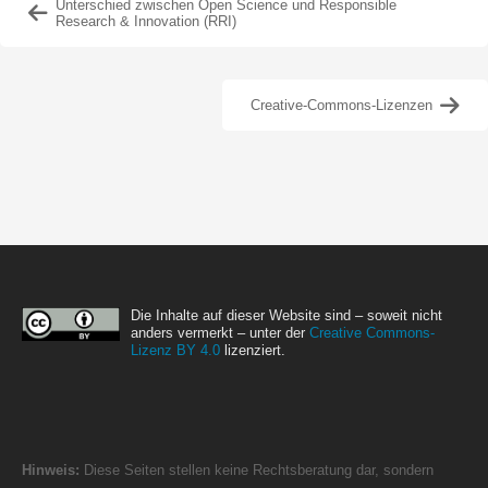
Unterschied zwischen Open Science und Responsible
Research & Innovation (RRI)
Creative-Commons-Lizenzen
Die Inhalte auf dieser Website sind – soweit nicht
anders vermerkt – unter der
Creative Commons-
Lizenz BY 4.0
lizenziert.
Hinweis:
Diese Seiten stellen keine Rechtsberatung dar, sondern