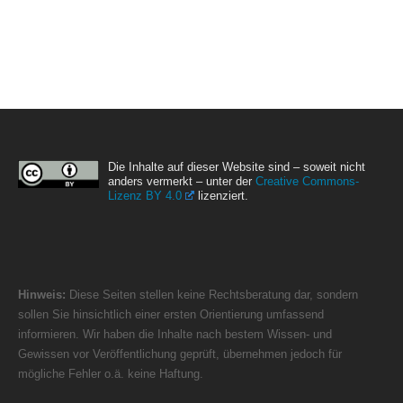
Die Inhalte auf dieser Website sind – soweit nicht
anders vermerkt – unter der
Creative Commons-
Lizenz BY 4.0
lizenziert.
Hinweis:
Diese Seiten stellen keine Rechtsberatung dar, sondern
sollen Sie hinsichtlich einer ersten Orientierung umfassend
informieren. Wir haben die Inhalte nach bestem Wissen- und
Gewissen vor Veröffentlichung geprüft, übernehmen jedoch für
mögliche Fehler o.ä. keine Haftung.