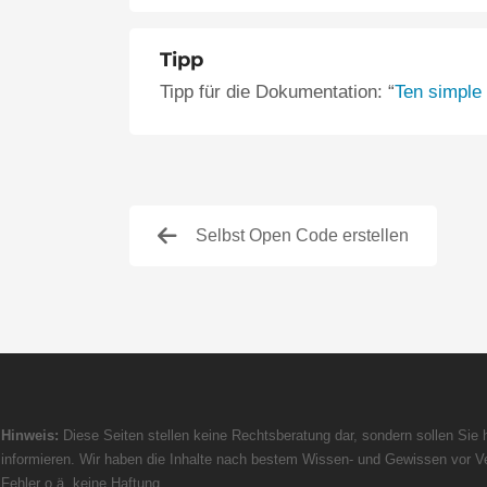
Tipp
Tipp für die Dokumentation: “
Ten simple 
Selbst Open Code erstellen
Hinweis:
Diese Seiten stellen keine Rechtsberatung dar, sondern sollen Sie h
informieren. Wir haben die Inhalte nach bestem Wissen- und Gewissen vor Ve
Fehler o.ä. keine Haftung.