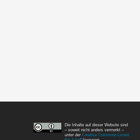
Die Inhalte auf dieser Website sind
– soweit nicht anders vermerkt –
unter der
Creative Commons-Lizenz
BY 4.0
lizenziert.