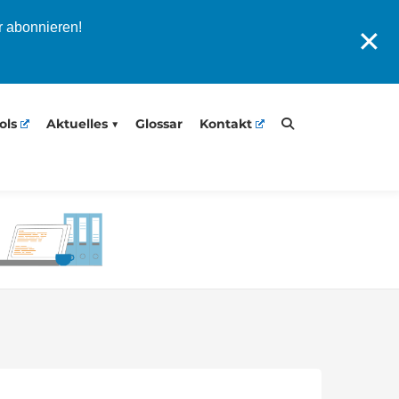
r abonnieren!
✕
ols
Aktuelles
Glossar
Kontakt