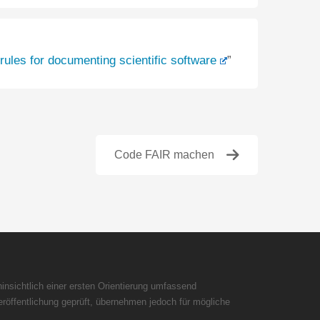
rules for documenting scientific software
”
Code FAIR machen
insichtlich einer ersten Orientierung umfassend
röffentlichung geprüft, übernehmen jedoch für mögliche