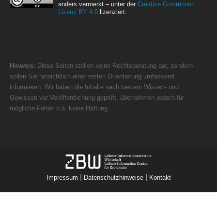
anders vermerkt – unter der
Creative Commons-
Lizenz BY 4.0
lizenziert.
Hinweis:
Diese Seiten stellen keine Rechtsberatung dar, sondern
sollen Sie hinsichtlich einer ersten Orientierung umfassend
informieren. Wir haben die Inhalte nach bestem Wissen- und
Gewissen vor Veröffentlichung geprüft, übernehmen jedoch für
mögliche Fehler o.ä. keine Haftung.
|
|
Impressum
Datenschutzhinweise
Kontakt