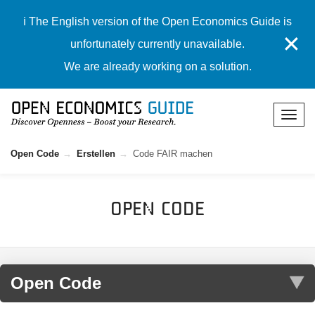
ℹ️ The English version of the Open Economics Guide is
✕
unfortunately currently unavailable.
We are already working on a solution.
Open Code
Erstellen
Code FAIR machen
Open Code