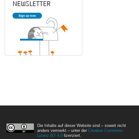
Die Inhalte auf dieser Website sind – soweit nicht
anders vermerkt – unter der
Creative Commons-
Lizenz BY 4.0
lizenziert.