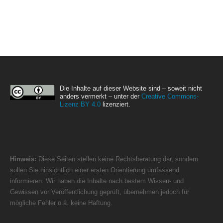
Die Inhalte auf dieser Website sind – soweit nicht
anders vermerkt – unter der
Creative Commons-
Lizenz BY 4.0
lizenziert.
Hinweis:
Diese Seiten stellen keine Rechtsberatung dar, sondern
sollen Sie hinsichtlich einer ersten Orientierung umfassend
informieren. Wir haben die Inhalte nach bestem Wissen- und
Gewissen vor Veröffentlichung geprüft, übernehmen jedoch für
mögliche Fehler o.ä. keine Haftung.