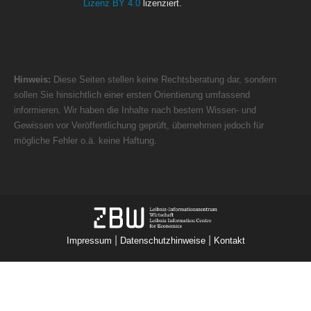
Lizenz BY 4.0
lizenziert.
Hinweis:
Diese Seiten stellen keine Rechtsberatung dar, sondern
sollen Sie hinsichtlich einer ersten Orientierung umfassend
informieren. Wir haben die Inhalte nach bestem Wissen- und
Gewissen vor Veröffentlichung geprüft, übernehmen jedoch für
mögliche Fehler o.ä. keine Haftung.
|
|
Impressum
Datenschutzhinweise
Kontakt