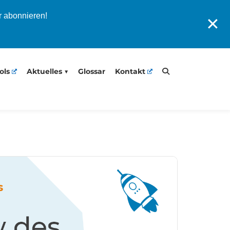
r abonnieren!
✕
ols
Aktuelles
Glossar
Kontakt