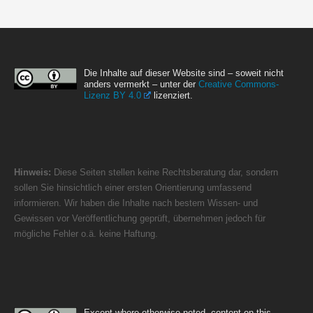
Die Inhalte auf dieser Website sind – soweit nicht
anders vermerkt – unter der
Creative Commons-
Lizenz BY 4.0
lizenziert.
Hinweis:
Diese Seiten stellen keine Rechtsberatung dar, sondern
sollen Sie hinsichtlich einer ersten Orientierung umfassend
informieren. Wir haben die Inhalte nach bestem Wissen- und
Gewissen vor Veröffentlichung geprüft, übernehmen jedoch für
mögliche Fehler o.ä. keine Haftung.
Except where otherwise noted, content on this