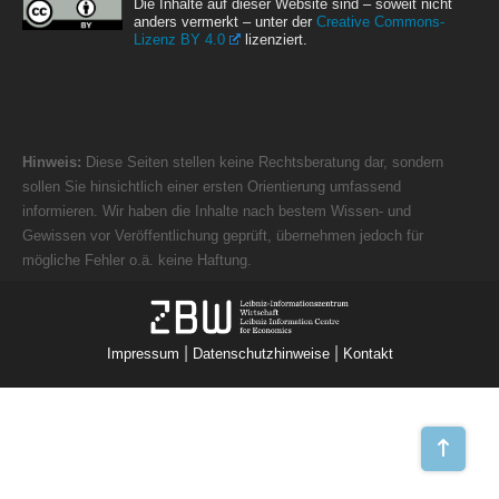
Die Inhalte auf dieser Website sind – soweit nicht
anders vermerkt – unter der
Creative Commons-
Lizenz BY 4.0
lizenziert.
Hinweis:
Diese Seiten stellen keine Rechtsberatung dar, sondern
sollen Sie hinsichtlich einer ersten Orientierung umfassend
informieren. Wir haben die Inhalte nach bestem Wissen- und
Gewissen vor Veröffentlichung geprüft, übernehmen jedoch für
mögliche Fehler o.ä. keine Haftung.
|
|
Impressum
Datenschutzhinweise
Kontakt