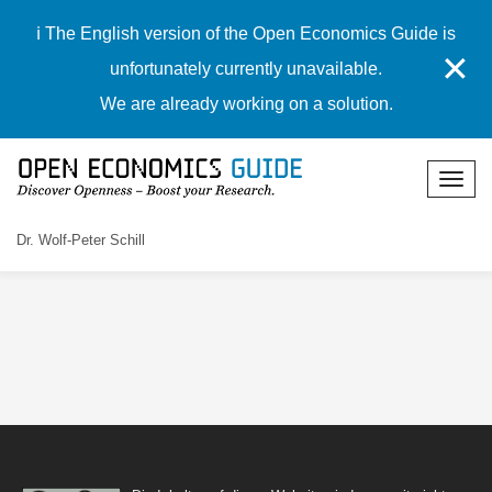
ℹ️ The English version of the Open Economics Guide is
✕
unfortunately currently unavailable.
We are already working on a solution.
Dr. Wolf-Peter Schill