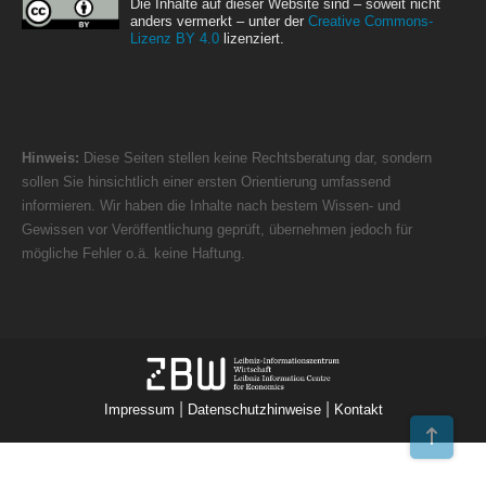
Die Inhalte auf dieser Website sind – soweit nicht
anders vermerkt – unter der
Creative Commons-
Lizenz BY 4.0
lizenziert.
Hinweis:
Diese Seiten stellen keine Rechtsberatung dar, sondern
sollen Sie hinsichtlich einer ersten Orientierung umfassend
informieren. Wir haben die Inhalte nach bestem Wissen- und
Gewissen vor Veröffentlichung geprüft, übernehmen jedoch für
mögliche Fehler o.ä. keine Haftung.
|
|
Impressum
Datenschutzhinweise
Kontakt