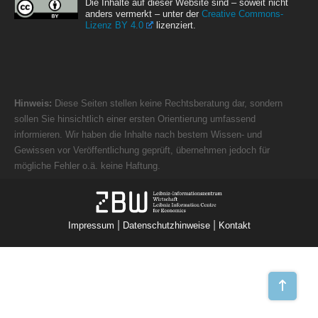
Die Inhalte auf dieser Website sind – soweit nicht
anders vermerkt – unter der
Creative Commons-
Lizenz BY 4.0
lizenziert.
Hinweis:
Diese Seiten stellen keine Rechtsberatung dar, sondern
sollen Sie hinsichtlich einer ersten Orientierung umfassend
informieren. Wir haben die Inhalte nach bestem Wissen- und
Gewissen vor Veröffentlichung geprüft, übernehmen jedoch für
mögliche Fehler o.ä. keine Haftung.
|
|
Impressum
Datenschutzhinweise
Kontakt