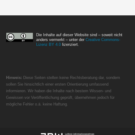
Die Inhalte auf dieser Website sind – soweit nicht
anders vermerkt – unter der
Creative Commons-
Lizenz BY 4.0
lizenziert.
Hinweis:
Diese Seiten stellen keine Rechtsberatung dar, sondern
sollen Sie hinsichtlich einer ersten Orientierung umfassend
informieren. Wir haben die Inhalte nach bestem Wissen- und
Gewissen vor Veröffentlichung geprüft, übernehmen jedoch für
mögliche Fehler o.ä. keine Haftung.