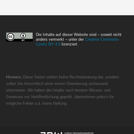
Die Inhalte auf dieser Website sind – soweit nicht
anders vermerkt – unter der
Creative Commons-
Lizenz BY 4.0
lizenziert.
Hinweis:
Diese Seiten stellen keine Rechtsberatung dar, sondern
sollen Sie hinsichtlich einer ersten Orientierung umfassend
informieren. Wir haben die Inhalte nach bestem Wissen- und
Gewissen vor Veröffentlichung geprüft, übernehmen jedoch für
mögliche Fehler o.ä. keine Haftung.