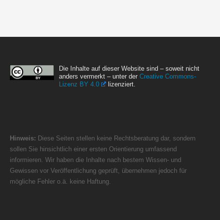
Die Inhalte auf dieser Website sind – soweit nicht
anders vermerkt – unter der
Creative Commons-
Lizenz BY 4.0
lizenziert.
Hinweis:
Diese Seiten stellen keine Rechtsberatung dar, sondern
sollen Sie hinsichtlich einer ersten Orientierung umfassend
informieren. Wir haben die Inhalte nach bestem Wissen- und
Gewissen vor Veröffentlichung geprüft, übernehmen jedoch für
mögliche Fehler o.ä. keine Haftung.