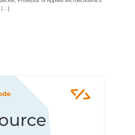
decker, Professor of Applied Microeconomics
e […]