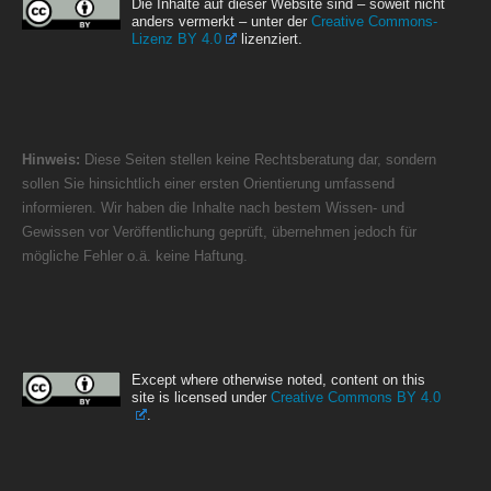
Die Inhalte auf dieser Website sind – soweit nicht
anders vermerkt – unter der
Creative Commons-
Lizenz BY 4.0
lizenziert.
Hinweis:
Diese Seiten stellen keine Rechtsberatung dar, sondern
sollen Sie hinsichtlich einer ersten Orientierung umfassend
informieren. Wir haben die Inhalte nach bestem Wissen- und
Gewissen vor Veröffentlichung geprüft, übernehmen jedoch für
mögliche Fehler o.ä. keine Haftung.
Except where otherwise noted, content on this
site is licensed under
Creative Commons BY 4.0
.